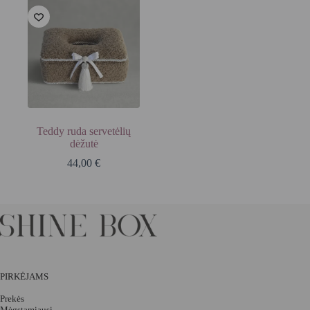
Teddy ruda servetėlių
dėžutė
44,00
€
PIRKĖJAMS
Prekės
Mėgstamiausi