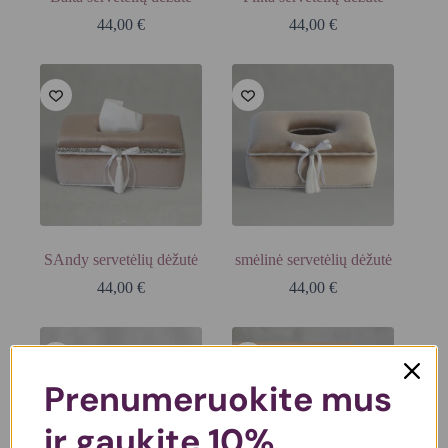
44,00
€
44,00
€
SAndy servetėlių dėžutė
smėlinė servetėlių dėžutė
44,00
€
44,00
€
IŠPARDUOTA
Prenumeruokite mus
ir gaukite 10%