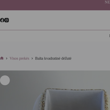
Skip
NEMOKA
to
content
Visos prekės
Balta kvadratinė dėžutė
Home