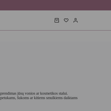
Shopping
cart
 sprendimas jūsų vonios ar kosmetikos stalui.
šepetukams, šukoms ar kitiems smulkiems daiktams