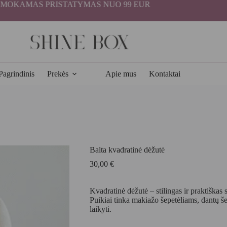
MAS PRISTATYMAS NUO 99 EUR
Pagrindinis
Prekės
Apie mus
Kontaktai
Balta kvadratinė dėžutė
30,00
€
Kvadratinė dėžutė – stilingas ir praktiškas
Puikiai tinka makiažo šepetėliams, dantų 
laikyti.