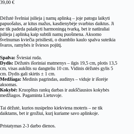
39,00
€
Dėžutė švelniai įsilieja į namų aplinką – joje patogu laikyti
papuošalus, ar kitus mažus, kasdienybėje svarbius daiktus. Ji
ne tik padeda palaikyti harmoningą tvarką, bet ir natūraliai
įsilieja į aplinką kaip subtili namų puošmena. Aksomo
švelnumas kviečia prisiliesti, o dramblio kaulo spalva suteikia
švaros, ramybės ir šviesos pojūtį.
Spalva:
Šviesiai ruda.
Dydis:
Dėžutės išoriniai matmenys – ilgis 19,5 cm, plotis 13,5
cm, visas aukštis su dangteliu 10 cm. Vidinis dėžutės gylis 5
cm. Dydis gali skirtis ± 1 cm.
Medžiaga:
Medinis pagrindas, audinys – viduje ir išorėje
aksomas.
Kokybė:
Kruopštus rankų darbas ir aukščiausios kokybės
medžiagos. Pagaminta Lietuvoje.
Tai dėžutė, kurios nusipelno kiekviena moteris – ne tik
daiktams, bet ir grožiui, kurį kuriame savo aplinkoje.
Pristatymas 2-3 darbo dienos.