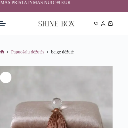
Skip
S PRISTATYMAS NUO 99 EUR
to
content
Shopping
cart
Papuošalų dėžutės
beige dėžutė
Home