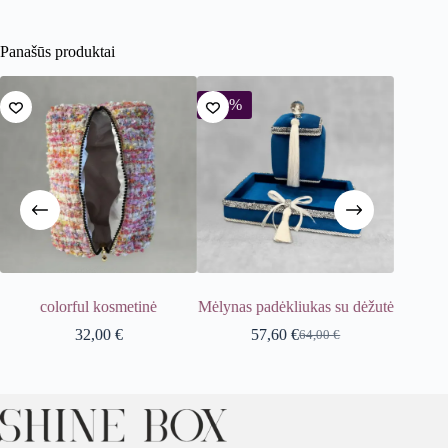
Panašūs produktai
-10%
colorful kosmetinė
Mėlynas padėkliukas su dėžutė
Eglutės 
32,00
€
57,60
€
64,00
€
Original
Current
price
price
was:
is:
64,00 €.
57,60 €.