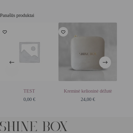
Panašūs produktai
-10%
TEST
Kreminė kelioninė dėžutė
Mėlynas
0,00
€
24,00
€