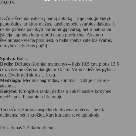
39,00
€
Dėžutė švelniai įsilieja į namų aplinką – joje patogu laikyti
papuošalus, ar kitus mažus, kasdienybėje svarbius daiktus. Ji
ne tik padeda palaikyti harmoningą tvarką, bet ir natūraliai
įsilieja į aplinką kaip subtili namų puošmena. Aksomo
švelnumas kviečia prisiliesti, o balta spalva suteikia švaros,
ramybės ir šviesos pojūtį.
Spalva:
Balta.
Dydis:
Dėžutės išoriniai matmenys – ilgis 19,5 cm, plotis 13,5
cm, visas aukštis su dangteliu 10 cm. Vidinis dėžutės gylis 5
cm. Dydis gali skirtis ± 1 cm.
Medžiaga:
Medinis pagrindas, audinys – viduje ir išorėje
aksomas.
Kokybė:
Kruopštus rankų darbas ir aukščiausios kokybės
medžiagos. Pagaminta Lietuvoje.
Tai dėžutė, kurios nusipelno kiekviena moteris – ne tik
daiktams, bet ir grožiui, kurį kuriame savo aplinkoje.
Pristatymas 2-3 darbo dienos.