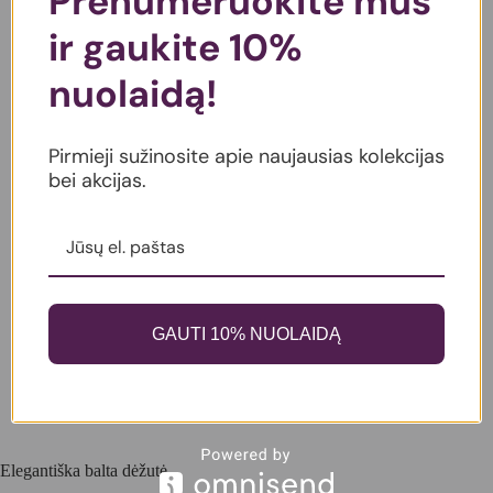
Prenumeruokite mus
ir gaukite 10%
nuolaidą!
Pirmieji sužinosite apie naujausias kolekcijas
bei akcijas.
GAUTI 10% NUOLAIDĄ
Elegantiška balta dėžutė