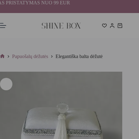
Skip
PRISTATYMAS NUO 99 EUR
to
content
Shopping
cart
Papuošalų dėžutės
Elegantiška balta dėžutė
Home